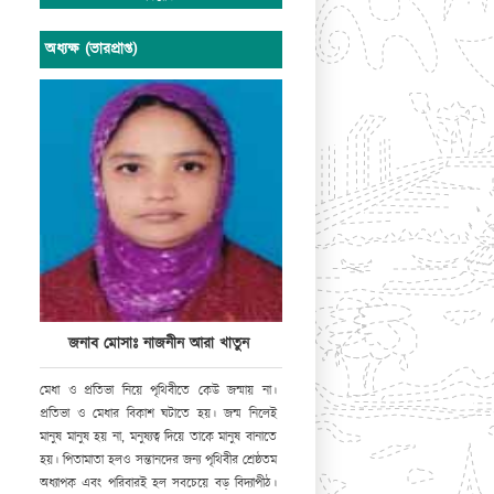
অধ্যক্ষ (ভারপ্রাপ্ত)
জনাব মোসাঃ নাজনীন আরা খাতুন
মেধা
ও
প্রতিভা
নিয়ে
পৃথিবীতে
কেউ
জন্মায়
না।
প্রতিভা
ও
মেধার
বিকাশ
ঘটাতে
হয়।
জন্ম
নিলেই
মানুষ
মানুষ
হয়
না
,
মনুষ্যত্ব
দিয়ে
তাকে
মানুষ
বানাতে
হয়।
পিতামাতা
হলও
সন্তানদের
জন্য
পৃথিবীর
শ্রেষ্ঠতম
অধ্যাপক
এবং
পরিবারই
হল
সবচেয়ে
বড়
বিদ্যাপীঠ।