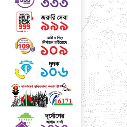
web designer are at work. They use it
daily when using programs such as Adobe
Photoshop, Paint Shop Pro, Dreamweaver,
FrontPage, PageMaker, FrameMaker,
Illustrator, Flash, Indesign etc.