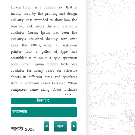
করা
হয়েছে।
পরিবেশগত
শৃঙ্খলা
নিশ্চিত
করণে
Lorem Ipsum is a dummy text that is
প্রতিষ্ঠানকে
ক্লোজ
সার্কিট
ক্যামেরার
আওতাভুক্ত
করা
mainly used by the printing and design
হয়েছে।
অনলাইন
ব্যাংকিং
সহ
তথ্য
প্রযুক্তির
সর্বোচ্চ
industry. It is intended to show how the
ব্যবহারে
ডায়নামিক
ওয়েবসাইট
চালু
করা
হয়েছে।
type will look before the end product is
এখন
থেকে
আমাদের
ছাত্র
/
ছাত্রী
,
অভিভাবক
ও
available. Lorem Ipsum has been the
শিক্ষক
/
শিক্ষিকা
তাদের
সকল
তথ্য
ঘরে
বসেই
ওয়েব
industry's standard dummy text ever
সাইট
থেকে
পেয়ে
যাবেন।
এ
ওয়েবসাইটটিতে
যে
since the 1500:s, when an unknown
তথ্য
ও
উপাত্ত
থাকবে
তা
অবাধ
তথ্য
পাওয়ার
printer took a galley of type and
অধিকার
নিশ্চিত
করবে
এর
ফলে
একদিকে
আমরা
scrambled it to make a type specimen
ইনফরমেশন
হাইওয়ে
উঠতে
সক্ষম
হব।
পাশাপাশি
book. Lorem Ipsum dummy texts was
আমাদের
কাজে
স্বচ্ছতা
,
গতিশীলতা
,
জবাবদিহিতা
available for many years on adhesive
সেবার
মান
বৃদ্ধি
পাবে
বলে
আমি
দৃঢ়ভাবে
বিশ্বাস
sheets in different sizes and typefaces
করি।
from a company called Letraset. When
computers came along, Aldus included
lorem ipsum in its PageMaker publishing
বিস্তারিত
software, and you now see it wherever
designers, content designers, art
ক্যালেন্ডার
directors, user interface developers and
web designer are at work. They use it
<
>
আজ
daily when using programs such as Adobe
আগস্ট 2026
Photoshop, Paint Shop Pro, Dreamweaver,