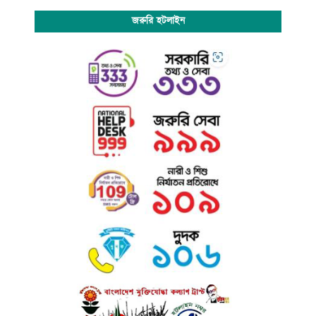
জরুরি হটলাইন