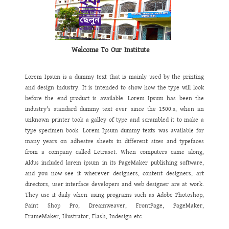
শিক্ষিকা
তাদের
সকল
তথ্য
ঘরে
বসেই
ওয়েব
সাইট
থেকে
পেয়ে
যাবেন।
এ
ওয়েবসাইটটিতে
যে
তথ্য
ও
উপাত্ত
থাকবে
তা
অবাধ
তথ্য
পাওয়ার
অধিকার
নিশ্চিত
করবে
এর
ফলে
একদিকে
আমরা
ইনফরমেশন
হাইওয়ে
উঠতে
সক্ষম
হব।
পাশাপাশি
আমাদের
কাজে
স্বচ্ছতা
,
গতিশীলতা
,
জবাবদিহিতা
সেবার
মান
বৃদ্ধি
পাবে
বলে
আমি
দৃঢ়ভাবে
বিশ্বাস
করি।
Welcome To Our Institute
Lorem Ipsum is a dummy text that is mainly used by the printing
and design industry. It is intended to show how the type will look
before the end product is available. Lorem Ipsum has been the
industry's standard dummy text ever since the 1500:s, when an
unknown printer took a galley of type and scrambled it to make a
type specimen book. Lorem Ipsum dummy texts was available for
many years on adhesive sheets in different sizes and typefaces
from a company called Letraset. When computers came along,
Aldus included lorem ipsum in its PageMaker publishing software,
and you now see it wherever designers, content designers, art
directors, user interface developers and web designer are at work.
They use it daily when using programs such as Adobe Photoshop,
Paint Shop Pro, Dreamweaver, FrontPage, PageMaker,
FrameMaker, Illustrator, Flash, Indesign etc.