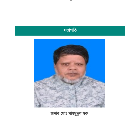
সভাপতি
জনাব মোঃ মাহমুদুল হক