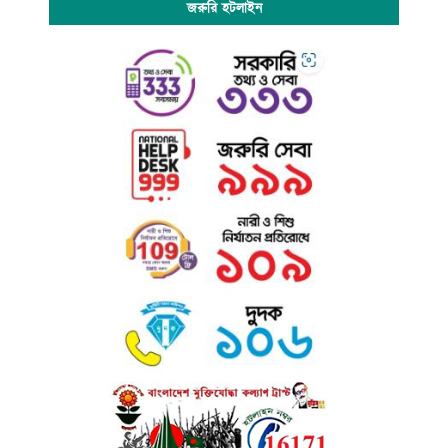
জরুরি হটলাইন