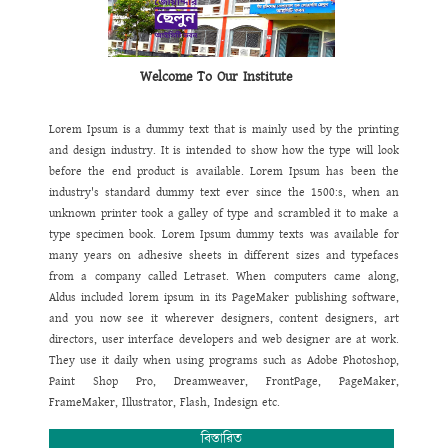
ওয়েবসাইটটিতে
যে
তথ্য
ও
উপাত্ত
থাকবে
তা
অবাধ
তথ্য
পাওয়ার
অধিকার
নিশ্চিত
করবে
এর
ফলে
একদিকে
আমরা
ইনফরমেশন
হাইওয়ে
উঠতে
সক্ষম
হব।
পাশাপাশি
আমাদের
কাজে
স্বচ্ছতা
,
গতিশীলতা
,
জবাবদিহিতা
সেবার
মান
বৃদ্ধি
পাবে
বলে
আমি
দৃঢ়ভাবে
বিশ্বাস
করি।
Welcome To Our Institute
Lorem Ipsum is a dummy text that is mainly used by the printing
and design industry. It is intended to show how the type will look
before the end product is available. Lorem Ipsum has been the
industry's standard dummy text ever since the 1500:s, when an
unknown printer took a galley of type and scrambled it to make a
type specimen book. Lorem Ipsum dummy texts was available for
many years on adhesive sheets in different sizes and typefaces
from a company called Letraset. When computers came along,
Aldus included lorem ipsum in its PageMaker publishing software,
and you now see it wherever designers, content designers, art
directors, user interface developers and web designer are at work.
They use it daily when using programs such as Adobe Photoshop,
Paint Shop Pro, Dreamweaver, FrontPage, PageMaker,
FrameMaker, Illustrator, Flash, Indesign etc.
বিস্তারিত
Lorem Ipsum is a dummy text that is mainly used by the printing