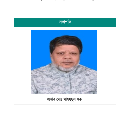
সভাপতি
জনাব মোঃ মাহমুদুল হক